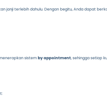
n janji terlebih dahulu. Dengan begitu, Anda dapat berk
i menerapkan sistem
by appointment
, sehingga setiap 
t: