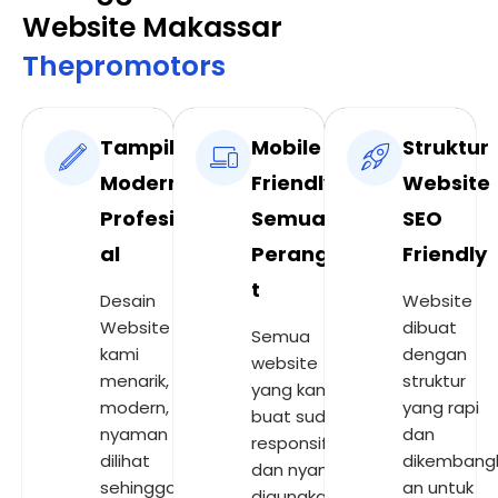
Website Makassar
Thepromotors
Tampilan
Mobile
Struktur
Modern
Friendly
Website
Profesion
Semua
SEO
al
Perangka
Friendly
t
Desain
Website
Website
dibuat
Semua
kami
dengan
website
menarik,
struktur
yang kami
modern, dan
yang rapi
buat sudah
nyaman
dan
responsif
dilihat
dikembang
dan nyaman
sehingga
an untuk
digunakan di