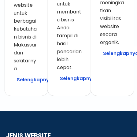
meningka
untuk
website
tkan
membant
untuk
visibilitas
u bisnis
berbagai
website
Anda
kebutuha
secara
tampil di
n bisnis di
organik.
hasil
Makassar
pencarian
dan
Selengkapny
lebih
sekitarny
cepat.
a.
Selengkapnya
Selengkapnya
JENIS WEBSITE