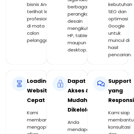
bisnis Anda
kebutuhan
berbagai
terlihat lebih
SEO dan
perangkat,
profesional
optimasi
desain
di mata
Google
mengikuti
calon
untuk
HP, tablet,
pelanggan.
muncul di
maupun
hasil
desktop.
pencarian.
Loading
Dapat
Support
Website
Akses &
yang
Cepat
Mudah
Responsi
Dikelola
Kami
Kami siap
membantu
membantu
Anda
mengoptim
konsultasi
mendapatk