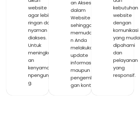
alkan
dan
an Akses ke
website
kebutuhan
dalam
agar lebih
website
Website
ringan dan
dengan
sehingga
nyaman
komunikasi
memudahka
diakses.
yang muda
n Anda
Untuk
dipahami
melakukan
meningkatk
dan
update
an
pelayanan
informasi
kenyamana
yang
maupun
npengunjun
responsif.
pengemban
g.
gan konten.