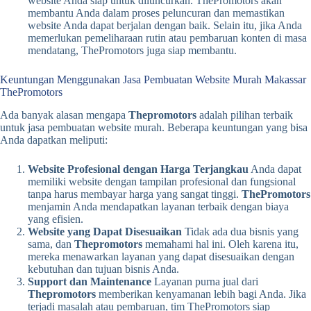
website Anda siap untuk diluncurkan. ThePromotors akan
membantu Anda dalam proses peluncuran dan memastikan
website Anda dapat berjalan dengan baik. Selain itu, jika Anda
memerlukan pemeliharaan rutin atau pembaruan konten di masa
mendatang, ThePromotors juga siap membantu.
Keuntungan Menggunakan Jasa Pembuatan Website Murah Makassar
ThePromotors
Ada banyak alasan mengapa
Thepromotors
adalah pilihan terbaik
untuk jasa pembuatan website murah. Beberapa keuntungan yang bisa
Anda dapatkan meliputi:
Website Profesional dengan Harga Terjangkau
Anda dapat
memiliki website dengan tampilan profesional dan fungsional
tanpa harus membayar harga yang sangat tinggi.
ThePromotors
menjamin Anda mendapatkan layanan terbaik dengan biaya
yang efisien.
Website yang Dapat Disesuaikan
Tidak ada dua bisnis yang
sama, dan
Thepromotors
memahami hal ini. Oleh karena itu,
mereka menawarkan layanan yang dapat disesuaikan dengan
kebutuhan dan tujuan bisnis Anda.
Support dan Maintenance
Layanan purna jual dari
Thepromotors
memberikan kenyamanan lebih bagi Anda. Jika
terjadi masalah atau pembaruan, tim ThePromotors siap