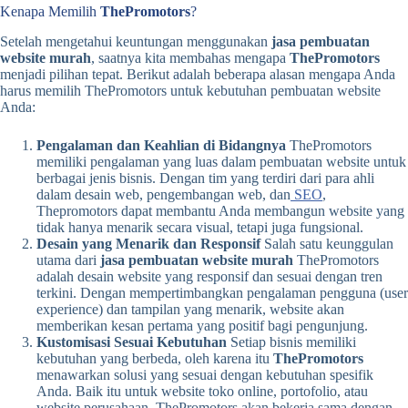
Kenapa Memilih
ThePromotors
?
Setelah mengetahui keuntungan menggunakan
jasa pembuatan
website murah
, saatnya kita membahas mengapa
ThePromotors
menjadi pilihan tepat. Berikut adalah beberapa alasan mengapa Anda
harus memilih ThePromotors untuk kebutuhan pembuatan website
Anda:
Pengalaman dan Keahlian di Bidangnya
ThePromotors
memiliki pengalaman yang luas dalam pembuatan website untuk
berbagai jenis bisnis. Dengan tim yang terdiri dari para ahli
dalam desain web, pengembangan web, dan
SEO
,
Thepromotors dapat membantu Anda membangun website yang
tidak hanya menarik secara visual, tetapi juga fungsional.
Desain yang Menarik dan Responsif
Salah satu keunggulan
utama dari
jasa pembuatan website murah
ThePromotors
adalah desain website yang responsif dan sesuai dengan tren
terkini. Dengan mempertimbangkan pengalaman pengguna (user
experience) dan tampilan yang menarik, website akan
memberikan kesan pertama yang positif bagi pengunjung.
Kustomisasi Sesuai Kebutuhan
Setiap bisnis memiliki
kebutuhan yang berbeda, oleh karena itu
ThePromotors
menawarkan solusi yang sesuai dengan kebutuhan spesifik
Anda. Baik itu untuk website toko online, portofolio, atau
website perusahaan, ThePromotors akan bekerja sama dengan